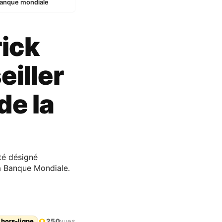
 Banque mondiale
rick
iller
de la
été désigné
la Banque Mondiale.
 hors-ligne
250
vues