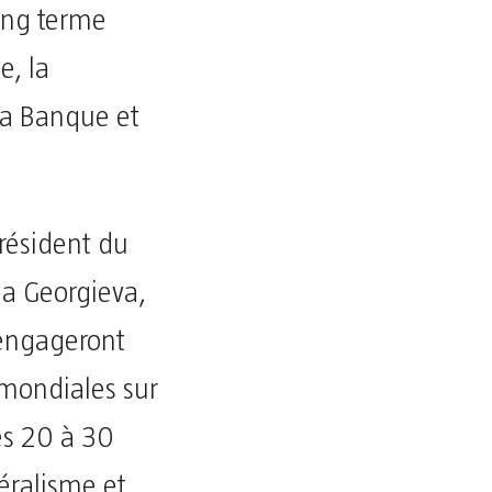
ong terme
e, la
 la Banque et
président du
na Georgieva,
 engageront
 mondiales sur
es 20 à 30
éralisme et,