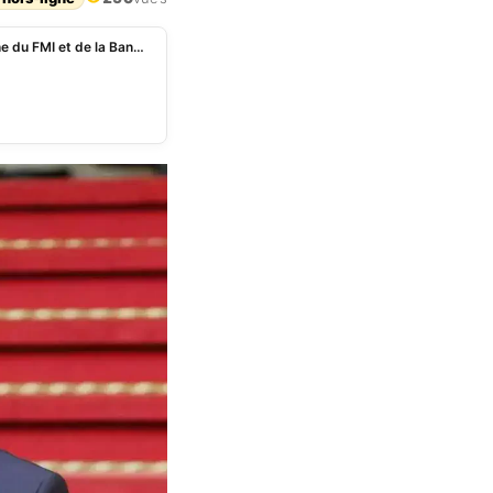
Côte d’Ivoire : Patrick Achi nommé conseiller externe du FMI et de la Banque mondiale