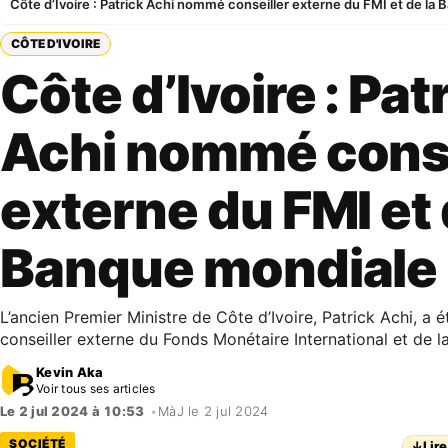
Côte d’Ivoire : Patrick Achi nommé conseiller externe du FMI et de la
CÔTE D'IVOIRE
Côte d’Ivoire : Pat
Achi nommé conse
externe du FMI et 
Banque mondiale
L’ancien Premier Ministre de Côte d’Ivoire, Patrick Achi, a 
conseiller externe du Fonds Monétaire International et de 
Kevin Aka
Voir tous ses articles
Le 2 jul 2024 à 10:53
•
MàJ le 2 jul 2024
SOCIÉTÉ
↓
Lire