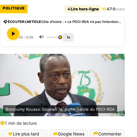
POLITIQUE
↓
Lire hors-ligne
470
vues
🎧 ÉCOUTER L'ARTICLE
Côte d’Ivoire : « Le PDCI-RDA n’a pas l’intention de s’allier au RHDP », Bredoumy Kouassi Soumaà¯la
🔊
0:00
/
0:00
1x
Bredoumy Kouassi SoumaÃ¯la, porte-parole du PDCI-RDA
1 min de lecture
Lire plus tard
Google News
Commenter