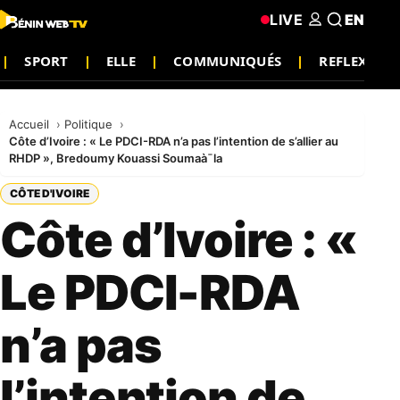
LIVE
EN
SPORT
ELLE
COMMUNIQUÉS
REFLEXION
Accueil
Politique
Côte d’Ivoire : « Le PDCI-RDA n’a pas l’intention de s’allier au
RHDP », Bredoumy Kouassi Soumaà¯la
CÔTE D'IVOIRE
Côte d’Ivoire : «
Le PDCI-RDA
n’a pas
l’intention de