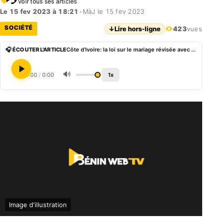
Voir tous ses articles
Le 15 fev 2023 à 18:21
•
MàJ le 15 fev 2023
SOCIÉTÉ
↓
Lire hors-ligne
423
vues
🎧 ÉCOUTER L'ARTICLE
Côte d’Ivoire: la loi sur le mariage révisée avec « des innovations majeures »
🔊
0:00
/
0:00
1x
Image d'illustration