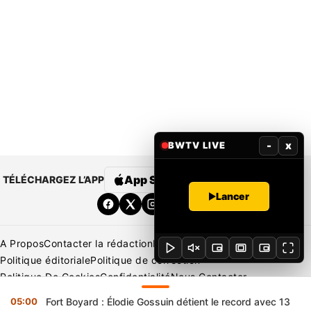
-
x
BWTV LIVE
App Store
Google Play
TÉLÉCHARGEZ L’APP
Lancer
A Propos
Contacter la rédaction
Rédaction
Mentions légales
Politique éditoriale
Politique de correction
Politique De Cookies
Confidentialité
Nous Contacter
Applications
BeNews | France
BeNews | Ivoire
05:00
Fort Boyard : Élodie Gossuin détient le record avec 13
Copyright © 2026 BENIN WEB TV | Tous Droits Réservés