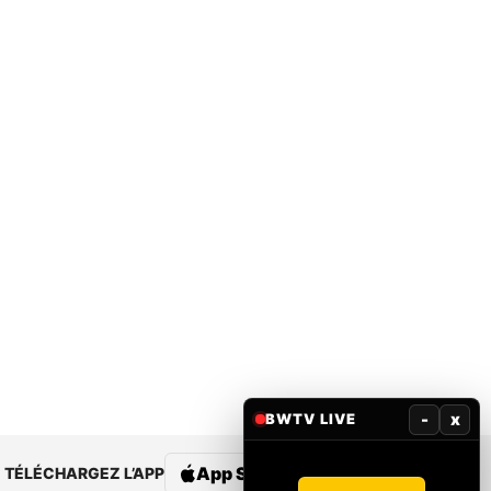
-
x
BWTV LIVE
App Store
Google Play
TÉLÉCHARGEZ L’APP