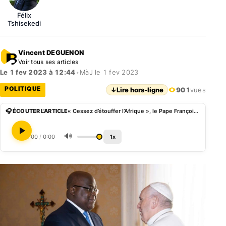
Félix
Tshisekedi
Vincent DEGUENON
Voir tous ses articles
Le 1 fev 2023 à 12:44
•
MàJ le 1 fev 2023
POLITIQUE
↓
Lire hors-ligne
901
vues
🎧 ÉCOUTER L'ARTICLE
« Cessez d’étouffer l’Afrique », le Pape François aux puissances occidentales
🔊
0:00
/
0:00
1x