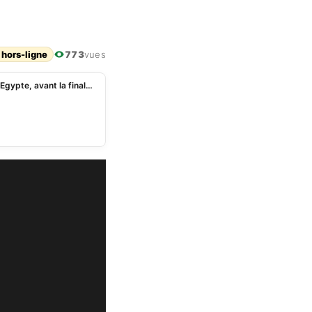
 hors-ligne
773
vues
CAN 2022 : un retour important dans le groupe de l’Egypte, avant la finale contre le Sénégal