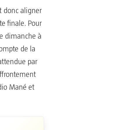
t donc aligner
te finale. Pour
 ce dimanche à
ompte de la
 attendue par
’affrontement
adio Mané et