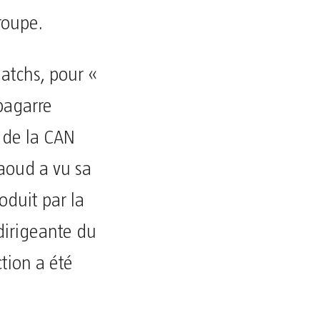
roupe.
atchs, pour «
 bagarre
 de la CAN
aoud a vu sa
oduit par la
dirigeante du
ction a été