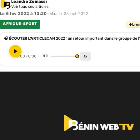
Leandro Zomassi
Voir tous ses articles
Le 6 fev 2022 à 13:20
•
MàJ le 25 oct 2022
AFRIQUE-SPORT
↓
Lire
🎧 ÉCOUTER L'ARTICLE
🔊
0:00
/
0:00
1x