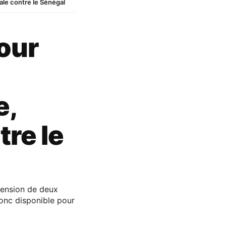
ale contre le Sénégal
our
e,
tre le
pension de deux
onc disponible pour