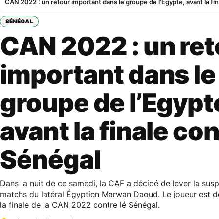
CAN 2022 : un retour important dans le groupe de l’Egypte, avant la fin
SÉNÉGAL
CAN 2022 : un ret
important dans le
groupe de l’Egypt
avant la finale con
Sénégal
Dans la nuit de ce samedi, la CAF a décidé de lever la sus
matchs du latéral Égyptien Marwan Daoud. Le joueur est d
la finale de la CAN 2022 contre lé Sénégal.