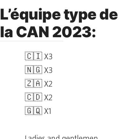
L’équipe type de
la CAN 2023:
🇨🇮 X3
🇳🇬 X3
🇿🇦 X2
🇨🇩 X2
🇬🇶 X1
Ladies and gentlemen,