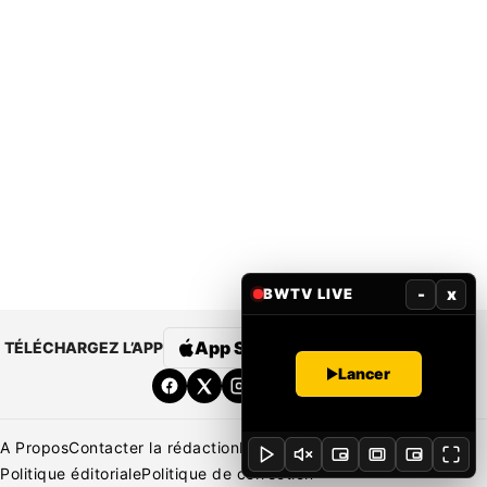
-
x
BWTV LIVE
App Store
Google Play
TÉLÉCHARGEZ L’APP
Lancer
A Propos
Contacter la rédaction
Rédaction
Mentions légales
Politique éditoriale
Politique de correction