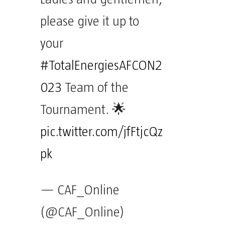
please give it up to
your
#TotalEnergiesAFCON2
023
Team of the
Tournament. 🌟
pic.twitter.com/jfFtjcQz
pk
— CAF_Online
(@CAF_Online)