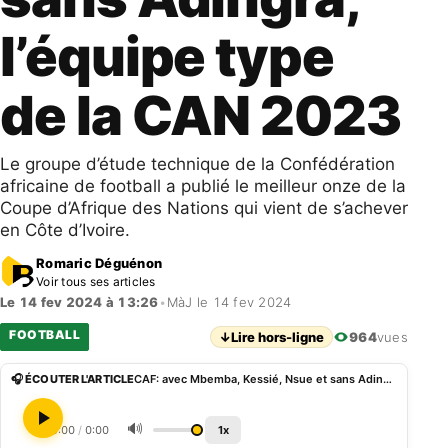
l’équipe type
de la CAN 2023
Le groupe d’étude technique de la Confédération
africaine de football a publié le meilleur onze de la
Coupe d’Afrique des Nations qui vient de s’achever
en Côte d’Ivoire.
Romaric Déguénon
Voir tous ses articles
Le 14 fev 2024 à 13:26
•
MàJ le 14 fev 2024
FOOTBALL
↓
Lire hors-ligne
964
vues
🎧 ÉCOUTER L'ARTICLE
CAF: avec Mbemba, Kessié, Nsue et sans Adingra, l’équipe type de la CAN 2023
🔊
0:00
/
0:00
1x