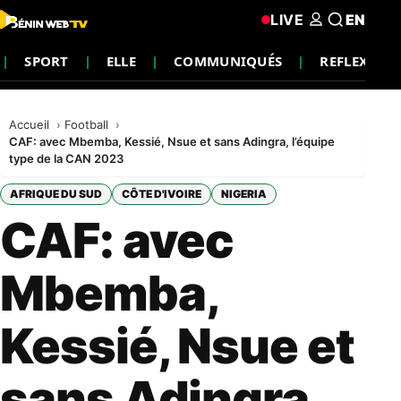
LIVE
EN
SPORT
ELLE
COMMUNIQUÉS
REFLEXION
Accueil
Football
CAF: avec Mbemba, Kessié, Nsue et sans Adingra, l’équipe
type de la CAN 2023
AFRIQUE DU SUD
CÔTE D'IVOIRE
NIGERIA
CAF: avec
Mbemba,
Kessié, Nsue et
sans Adingra,