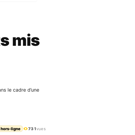
ts mis
ns le cadre d’une
 hors-ligne
731
vues