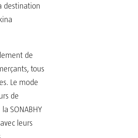
 destination
kina
ellement de
erçants, tous
es. Le mode
urs de
e la SONABHY
 avec leurs
s