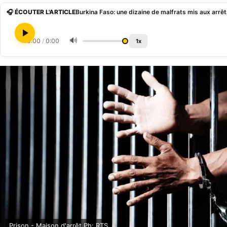
🎧 ÉCOUTER L'ARTICLE
Burkina Faso: une dizaine de malfrats mis aux ar
🔊
0:00
/
0:00
1x
Prison - Maison d'arrêt Ph: RTS