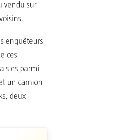
u vendu sur
 voisins.
les enquêteurs
de ces
aisies parmi
 et un camion
ks, deux