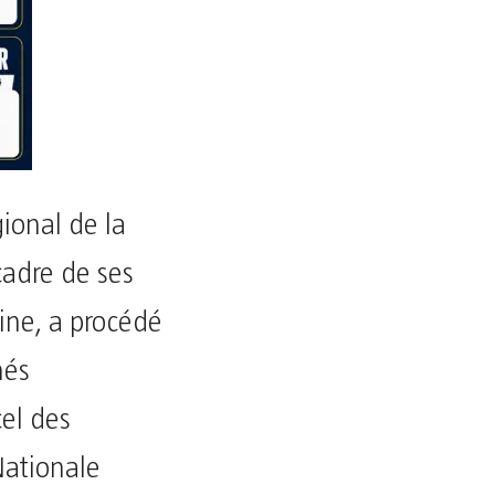
gional de la
cadre de ses
aine, a procédé
més
cel des
Nationale