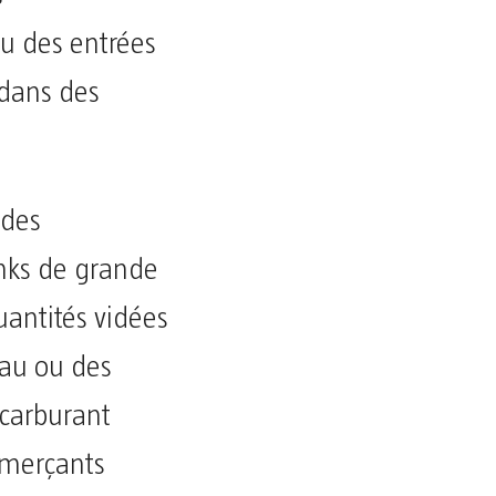
u des entrées
 dans des
 des
nks de grande
uantités vidées
eau ou des
 carburant
mmerçants