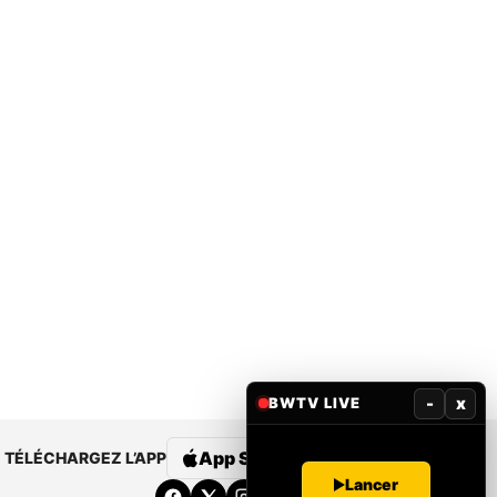
-
x
BWTV LIVE
App Store
Google Play
TÉLÉCHARGEZ L’APP
Lancer