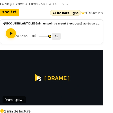
Le 10 jul 2025 à 18:39
•
MàJ le 14 jul 2025
SOCIÉTÉ
↓
Lire hors-ligne
1 756
vues
🎧 ÉCOUTER L'ARTICLE
Bénin: un peintre meurt électrocuté après un contact accidentel avec un câble électrique
🔊
0:00
/
0:00
1x
Drame@bwt
2 min de lecture