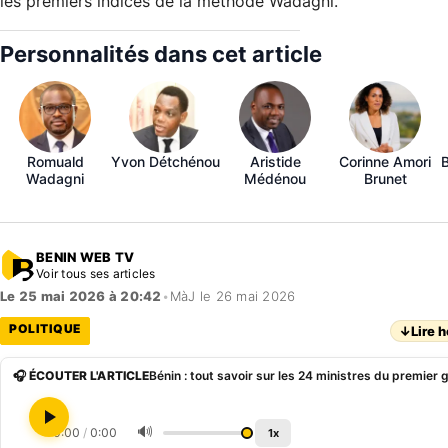
les premiers indices de la méthode Wadagni.
Personnalités dans cet article
Romuald
Yvon Détchénou
Aristide
Corinne Amori
Wadagni
Médénou
Brunet
BENIN WEB TV
Voir tous ses articles
Le 25 mai 2026 à 20:42
•
MàJ le 26 mai 2026
POLITIQUE
↓
Lire h
🎧 ÉCOUTER L'ARTICLE
Bénin : tout savoir sur les 24 ministres du premi
🔊
0:00
/
0:00
1x