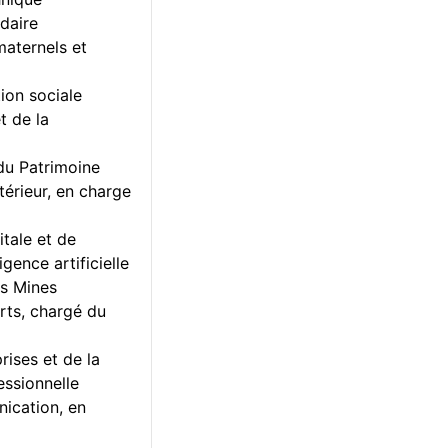
daire
aternels et
tion sociale
t de la
 du Patrimoine
érieur, en charge
tale et de
igence artificielle
es Mines
rts, chargé du
ises et de la
essionnelle
ication, en