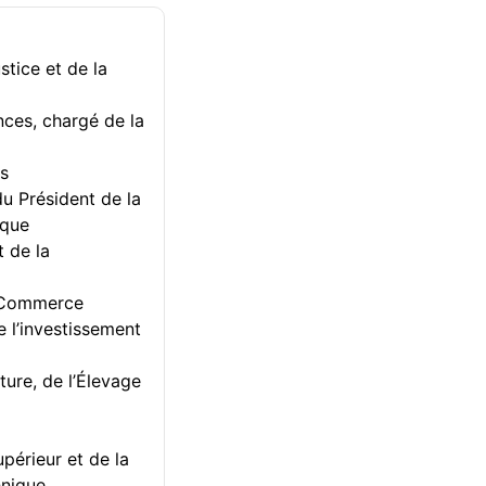
tice et de la
nces, chargé de la
es
u Président de la
ique
 de la
u Commerce
e l’investissement
ure, de l’Élevage
périeur et de la
hnique