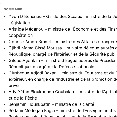
SOMMAIRE
Yvon Détchénou – Garde des Sceaux, ministre de la Jus
Législation
Aristide Médenou – ministre de l’Économie et des Fina
coopération
Corinne Amori Brunet – ministre des Affaires étrangèr
Djibril Mama Cissé Moussa – ministre délégué auprès d
République, chargé de l’Intérieur et de la Sécurité publ
Gildas Agonkan – ministre délégué auprès du Président
République, chargé de la Défense nationale
Olushegun Adjadi Bakari – ministre du Tourisme et d
extérieur, en charge de l’Industrie et de la promotion d
privé
Ady Yéton Bloukounon Goubalan – ministre de l’Agricult
et de la Pêche
Benjamin Hounkpatin – ministre de la Santé
Sèdami Mèdégan Fagla – ministre de l’Enseignement su
Recherche scientifique, en charge de la Formation tec