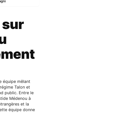
agni
 sur
du
ement
e équipe mêlant
 régime Talon et
 public. Entre le
istide Médenou à
étrangères et la
, cette équipe donne