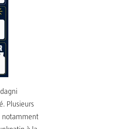
adagni
é. Plusieurs
es, notamment