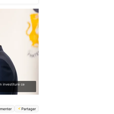
n investiture ce
Partager
menter