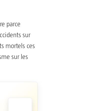
ire parce
ccidents sur
nts mortels ces
isme sur les