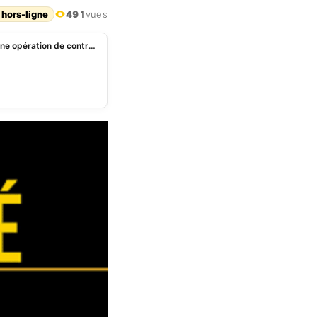
 hors-ligne
491
vues
Bénin: plusieurs engins saisis à Porto Novo après une opération de contrôle routier