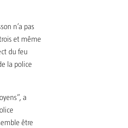
sson n’a pas
 trois et même
ect du feu
e la police
toyens”, a
olice
semble être