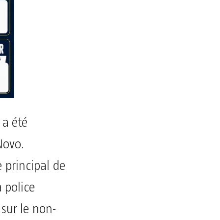
 a été
Novo.
 principal de
 police
sur le non-