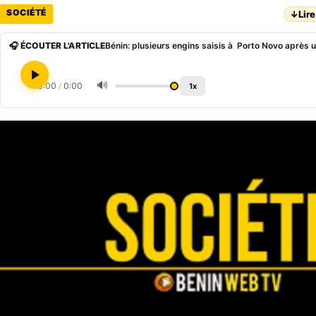
SOCIÉTÉ
↓
Lire
🎧 ÉCOUTER L'ARTICLE
🔊
0:00
/
0:00
1x