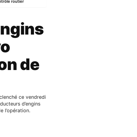
trôle routier
engins
vo
on de
éclenché ce vendredi
nducteurs d’engins
e l’opération.