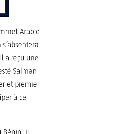
sommet Arabie
n s’absentera
Il a reçu une
jesté Salman
er et premier
per à ce
Bénin, il