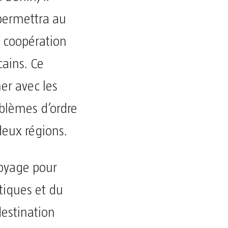
 permettra au
 coopération
cains. Ce
r avec les
oblèmes d’ordre
deux régions.
voyage pour
tiques et du
destination