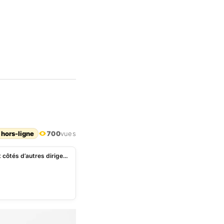
 hors-ligne
700
vues
Bénin: Patrice Talon attendu en Arabie Saoudite aux côtés d’autres dirigeants africains