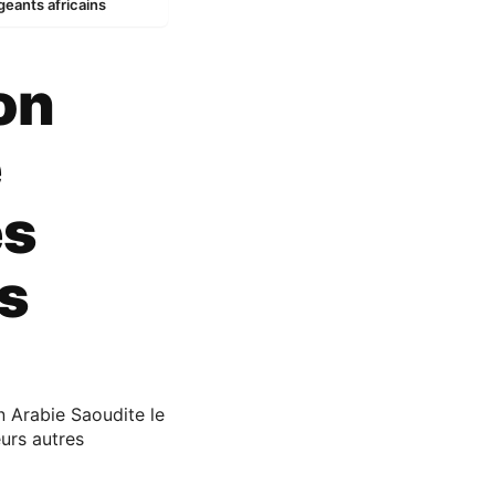
geants africains
on
e
és
ts
en Arabie Saoudite le
urs autres