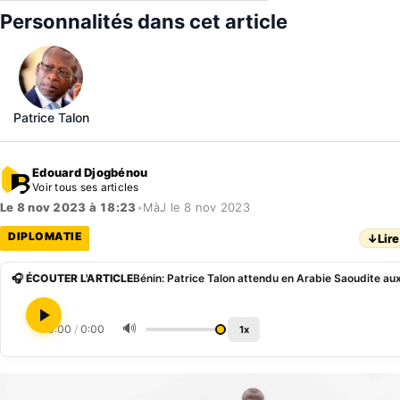
Personnalités dans cet article
Patrice Talon
Edouard Djogbénou
Voir tous ses articles
Le 8 nov 2023 à 18:23
•
MàJ le 8 nov 2023
DIPLOMATIE
↓
Lire
🎧 ÉCOUTER L'ARTICLE
🔊
0:00
/
0:00
1x