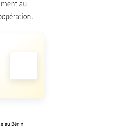
lement au
oopération.
de au Bénin