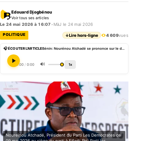
Edouard Djogbénou
Voir tous ses articles
Le 24 mai 2026 à 16:07
•
MàJ le 24 mai 2026
POLITIQUE
↓
Lire hors-ligne
4 609
vues
🎧 ÉCOUTER L'ARTICLE
Bénin: Nourénou Atchadé se prononce sur le discours d’investiture de Wadagni
🔊
0:00
/
0:00
1x
Noureinou Atchadé, Président du Parti Les Democrates ce
09 mai 2026 au siège du parti à Fifadji PH: Parti les