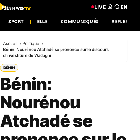
LIVE
EN
SPORT
ELLE
COMMUNIQUÉS
REFLEXION
Accueil
Politique
Bénin: Nourénou Atchadé se prononce sur le discours
d’investiture de Wadagni
BÉNIN
Bénin:
Nourénou
Atchadé se
prononce sur le