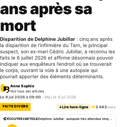
ans après sa
mort
Disparition de Delphine Jubillar
: cinq ans après
la disparition de l’infirmière du Tarn, le principal
suspect, son ex-mari Cédric Jubillar, a reconnu les
faits le 6 juillet 2026 et affirme désormais pouvoir
indiquer aux enquêteurs l’endroit où se trouverait
le corps, ouvrant la voie à une autopsie qui
pourrait apporter des éléments déterminants.
Anne Sophie
Voir tous ses articles
Le 9 jul 2026 à 09:00
•
MàJ le 9 jul 2026
FAITS DIVERS
↓
Lire hors-ligne
2 442
vues
🎧 ÉCOUTER L'ARTICLE
Delphine Jubillar : autopsie très attendue cinq ans après sa mort