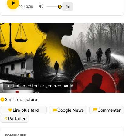
🔊
0:00
/
0:00
1x
Illustration editoriale generee par IA.
3 min de lecture
Lire plus tard
Google News
Commenter
Partager
SOMMAIRE