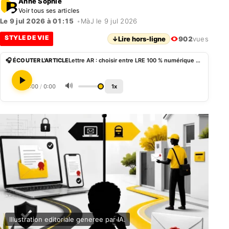
Anne Sophie
Voir tous ses articles
Le 9 jul 2026 à 01:15
•
MàJ le 9 jul 2026
STYLE DE VIE
↓
Lire hors-ligne
902
vues
🎧 ÉCOUTER L'ARTICLE
Lettre AR : choisir entre LRE 100 % numérique et recommandé papier dématérialisé
🔊
0:00
/
0:00
1x
Illustration editoriale generee par IA.