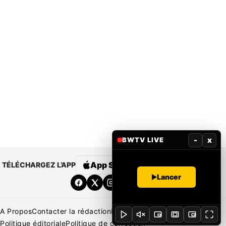
-
x
BWTV LIVE
App Store
Google Play
TÉLÉCHARGEZ L’APP
Lancer
A Propos
Contacter la rédaction
Rédaction
Mentions légales
Politique éditoriale
Politique de correction