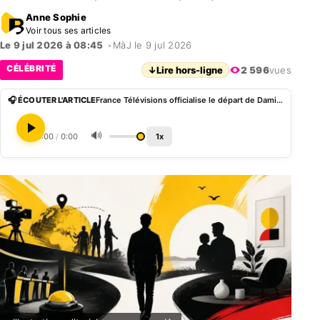
Anne Sophie
Voir tous ses articles
Le 9 jul 2026 à 08:45
•
MàJ le 9 jul 2026
CÉLÉBRITÉ
↓
Lire hors-ligne
2 596
vues
🎧 ÉCOUTER L'ARTICLE
France Télévisions officialise le départ de Damien Thévenot de Télématin
🔊
0:00
/
0:00
1x