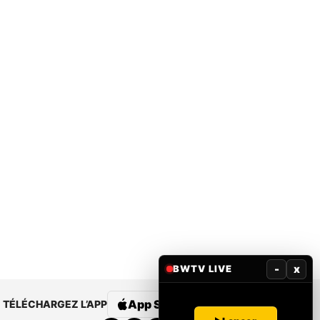
-
x
BWTV LIVE
App Store
Google Play
TÉLÉCHARGEZ L’APP