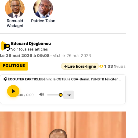
Romuald
Patrice Talon
Wadagni
Edouard Djogbénou
Voir tous ses articles
Le 26 mai 2026 à 09:08
•
MàJ le 26 mai 2026
POLITIQUE
↓
Lire hors-ligne
1 331
vues
🎧 ÉCOUTER L'ARTICLE
Bénin: la CGTB, la CSA-Bénin, l’UNSTB félicitent Talon pour la transmission pacifique du pouvoir
🔊
0:00
/
0:00
1x