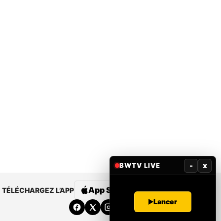
-
x
BWTV LIVE
App Store
Google Play
TÉLÉCHARGEZ L’APP
Lancer