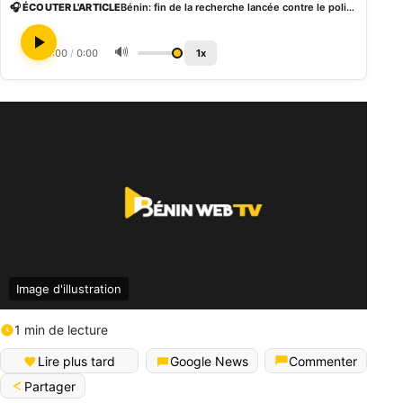
🎧 ÉCOUTER L'ARTICLE
Bénin: fin de la recherche lancée contre le policier Prosper Enagnon Adogoun et Cie
🔊
0:00
/
0:00
1x
Image d'illustration
1 min de lecture
Lire plus tard
Google News
Commenter
Partager