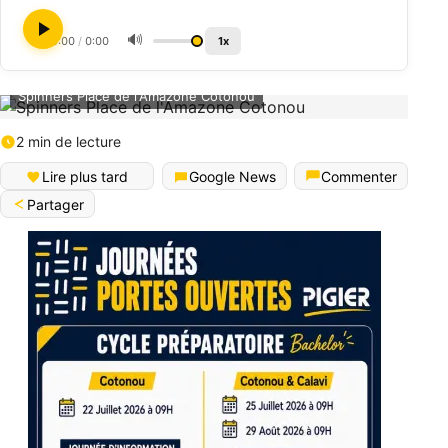
🔊
0:00
/
0:00
1x
Spinners Place de l'Amazone Cotonou
2 min de lecture
Lire plus tard
Google News
Commenter
Partager