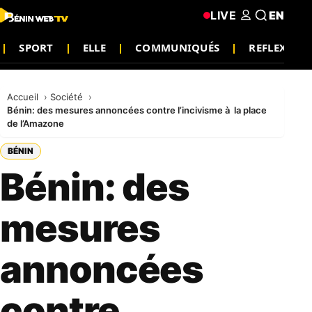
LIVE
EN
SPORT
ELLE
COMMUNIQUÉS
REFLEXION
Accueil
Société
Bénin: des mesures annoncées contre l’incivisme à la place
de l’Amazone
BÉNIN
Bénin: des
mesures
annoncées
contre