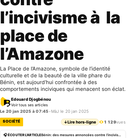
l’incivisme à la
place de
l’Amazone
La Place de l’Amazone, symbole de l’identité
culturelle et de la beauté de la ville phare du
Bénin, est aujourd’hui confrontée à des
comportements inciviques qui menacent son éclat.
Edouard Djogbénou
Voir tous ses articles
Le 20 jan 2025 à 07:45
•
MàJ le 20 jan 2025
SOCIÉTÉ
↓
Lire hors-ligne
1 129
vues
🎧 ÉCOUTER L'ARTICLE
Bénin: des mesures annoncées contre l’incivisme à la place de l’Amazone