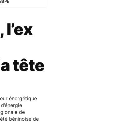
 SBPE
 l’ex
a tête
teur énergétique
 d’énergie
égionale de
iété béninoise de