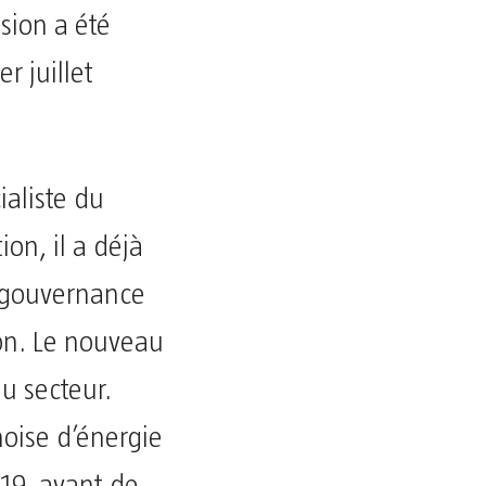
ision a été
r juillet
aliste du
ion, il a déjà
a gouvernance
on. Le nouveau
u secteur.
noise d’énergie
19, avant de