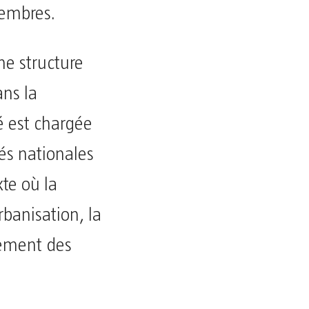
membres.
ne structure
ans la
té est chargée
és nationales
te où la
banisation, la
pement des