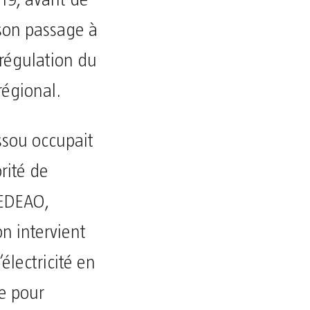
 son passage à
 régulation du
régional.
ssou occupait
orité de
CEDEAO,
on intervient
électricité en
e pour