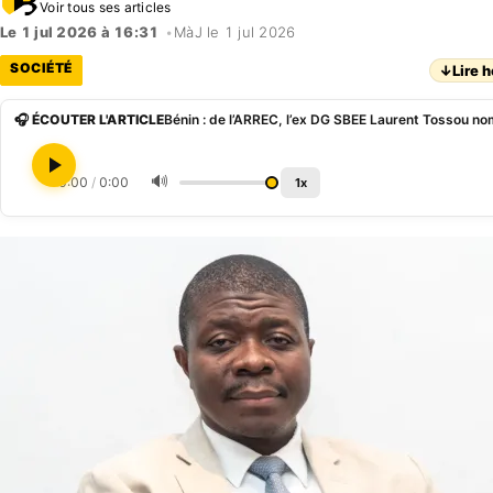
Voir tous ses articles
Le 1 jul 2026 à 16:31
•
MàJ le 1 jul 2026
SOCIÉTÉ
↓
Lire h
🎧 ÉCOUTER L'ARTICLE
🔊
0:00
/
0:00
1x