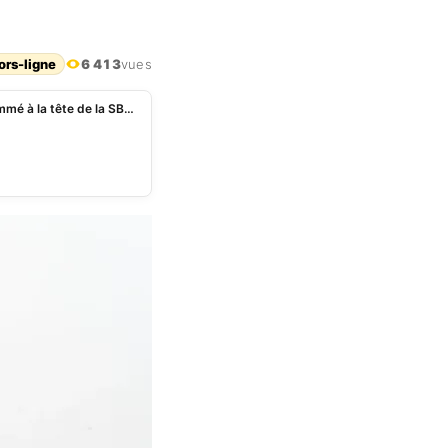
ors-ligne
6 413
vues
Bénin : de l’ARREC, l’ex DG SBEE Laurent Tossou nommé à la tête de la SBPE