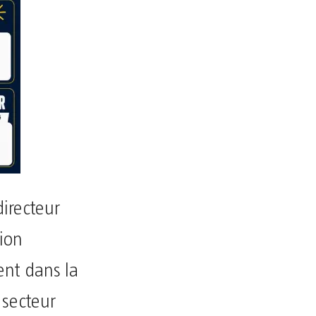
irecteur
ion
nt dans la
 secteur