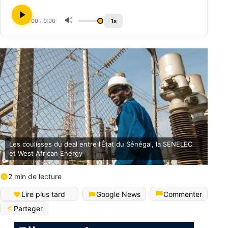
🔊
0:00
/
0:00
1x
Les coulisses du deal entre l’État du Sénégal, la SENELEC
et West African Energy
2 min de lecture
Lire plus tard
Google News
Commenter
Partager