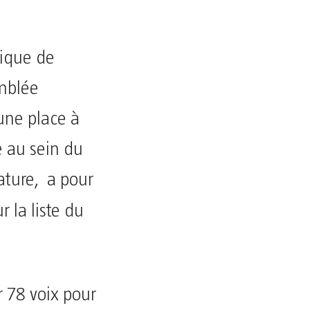
tique de
emblée
une place à
 au sein du
ature, a pour
r la liste du
 78 voix pour