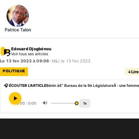
Patrice Talon
Edouard Djogbénou
Voir tous ses articles
Le 13 fev 2023 à 09:06
•
MàJ le 13 fev 2023
POLITIQUE
↓
Lire
🎧 ÉCOUTER L'ARTICLE
🔊
0:00
/
0:00
1x