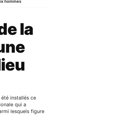
 six hommes
de la
 une
lieu
 été installés ce
ionale qui a
rmi lesquels figure