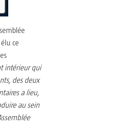
Assemblée
 élu ce
des
t intérieur qui
ents, des deux
taires a lieu,
oduire au sein
’Assemblée