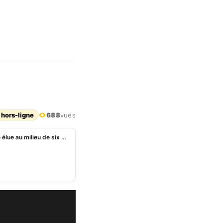
 hors-ligne
688
vues
Bénin à€“ Bureau de la 9è LégislatureÂ : une femme élue au milieu de six hommes