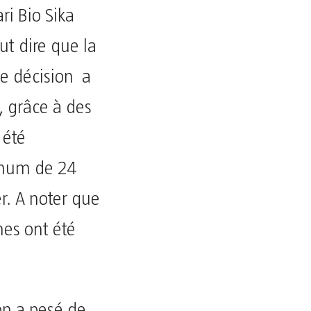
i Bio Sika
ut dire que la
e décision a
, grâce à des
 été
nimum de 24
r. A noter que
mes ont été
lon a pesé de