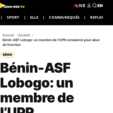
LIVE
EN
SPORT
ELLE
COMMUNIQUÉS
REFLEXION
Accueil
Société
Bénin-ASF Lobogo: un membre de l’UPR condamné pour abus
de fonction
BÉNIN
Bénin-ASF
Lobogo: un
membre de
l’UPR