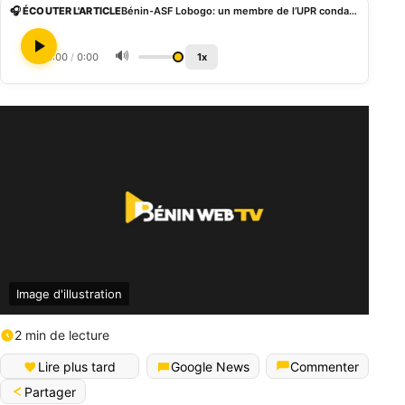
🎧 ÉCOUTER L'ARTICLE
Bénin-ASF Lobogo: un membre de l’UPR condamné pour abus de fonction
🔊
0:00
/
0:00
1x
Image d'illustration
2 min de lecture
Lire plus tard
Google News
Commenter
Partager