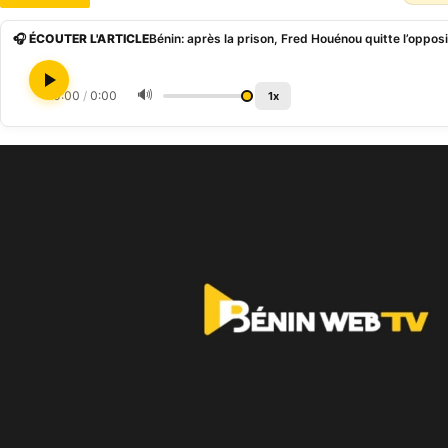
🎧 ÉCOUTER L'ARTICLE
Bénin: après la prison, Fred Houénou quitte l’oppos
🔊
0:00
/
0:00
1x