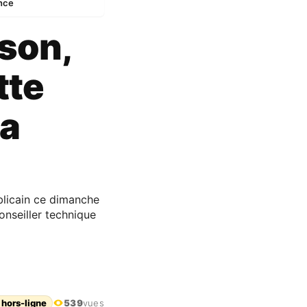
ance
ison,
tte
la
blicain ce dimanche
onseiller technique
 hors-ligne
539
vues