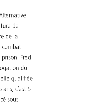
lternative
ature de
e de la
ce combat
n prison. Fred
rogation du
elle qualifiée
 ans, c’est 5
lacé sous