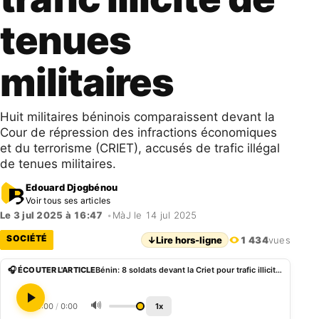
tenues
militaires
Huit militaires béninois comparaissent devant la
Cour de répression des infractions économiques
et du terrorisme (CRIET), accusés de trafic illégal
de tenues militaires.
Edouard Djogbénou
Voir tous ses articles
Le 3 jul 2025 à 16:47
•
MàJ le 14 jul 2025
SOCIÉTÉ
↓
Lire hors-ligne
1 434
vues
🎧 ÉCOUTER L'ARTICLE
Bénin: 8 soldats devant la Criet pour trafic illicite de tenues militaires
🔊
0:00
/
0:00
1x