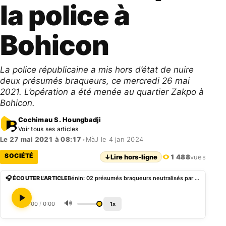
la police à
Bohicon
La police républicaine a mis hors d’état de nuire
deux présumés braqueurs, ce mercredi 26 mai
2021. L’opération a été menée au quartier Zakpo à
Bohicon.
Cochimau S. Houngbadji
Voir tous ses articles
Le 27 mai 2021 à 08:17
•
MàJ le 4 jan 2024
SOCIÉTÉ
↓
Lire hors-ligne
1 488
vues
🎧 ÉCOUTER L'ARTICLE
Bénin: 02 présumés braqueurs neutralisés par la police à Bohicon
🔊
0:00
/
0:00
1x