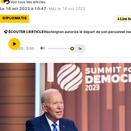
Voir tous ses articles
Le 18 oct 2023 à 10:47
•
MàJ le 18 oct 2023
DIPLOMATIE
↓
Lire h
🎧 ÉCOUTER L'ARTICLE
Washington autorise le départ de son personnel non
🔊
0:00
/
0:00
1x