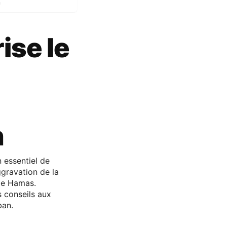
n
ise le
n
 essentiel de
ggravation de la
 le Hamas.
s conseils aux
ban.