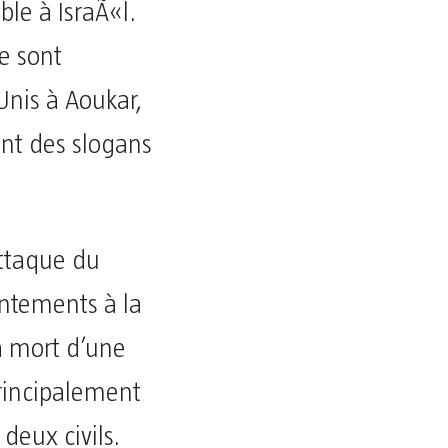
le à IsraÃ«l.
e sont
nis à Aoukar,
nt des slogans
attaque du
ontements à la
la mort d’une
principalement
deux civils.