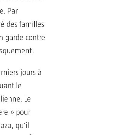
e. Par
é des familles
n garde contre
rusquement.
rniers jours à
quant le
lienne. Le
ère » pour
aza, qu’il