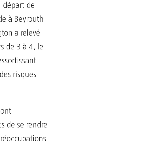
e départ de
de à Beyrouth.
gton a relevé
s de 3 à 4, le
essortissant
des risques
 ont
ts de se rendre
 préoccupations