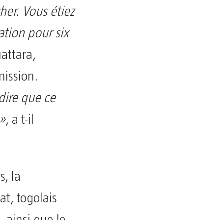
her. Vous étiez
tation pour six
attara,
mission.
 dire que ce
 »
, a t-il
s, la
at, togolais
 ainsi que le