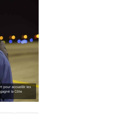
 pour accueillir les
egagné la Côte