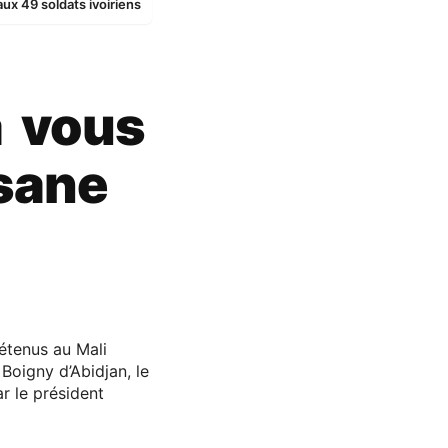
ux 49 soldats ivoiriens
à vous
ssane
détenus au Mali
 Boigny d’Abidjan, le
r le président