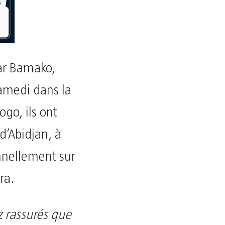
par Bamako,
samedi dans la
ogo, ils ont
d’Abidjan, à
onnellement sur
ra.
z rassurés que