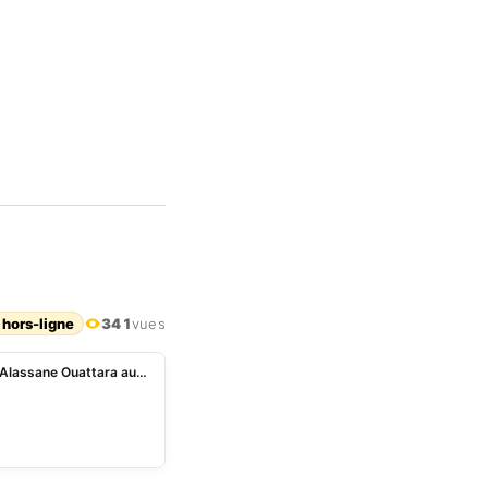
 hors-ligne
341
vues
« Vous n’avez absolument rien à vous reprocher », Alassane Ouattara aux 49 soldats ivoiriens