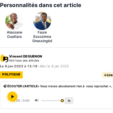
Personnalités dans cet article
Alassane
Faure
Ouattara
Essozimna
Gnassingbé
Vincent DEGUENON
Voir tous ses articles
Le 8 jan 2023 à 13:19
•
MàJ le 8 jan 2023
POLITIQUE
↓
Lire
🎧 ÉCOUTER L'ARTICLE
🔊
0:00
/
0:00
1x