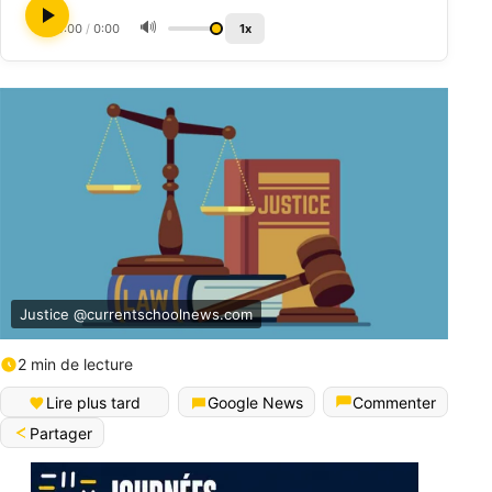
🔊
0:00
/
0:00
1x
Justice @currentschoolnews.com
2 min de lecture
Lire plus tard
Google News
Commenter
Partager