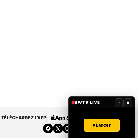
-
x
BWTV LIVE
App Store
Google Play
TÉLÉCHARGEZ L’APP
Lancer