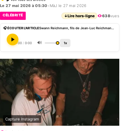
Le 27 mai 2026 à 05:30
•
MàJ le 27 mai 2026
CÉLÉBRITÉ
↓
Lire hors-ligne
638
vues
🎧 ÉCOUTER L'ARTICLE
Swann Reichmann, fils de Jean-Luc Reichmann, mixe au club Matignon à Paris
🔊
0:00
/
0:00
1x
Capture Instagram