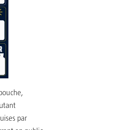
 bouche,
utant
uises par