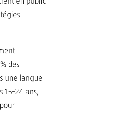
trent en public
atégies
rment
39% des
ns une langue
s 15‑24 ans,
 pour