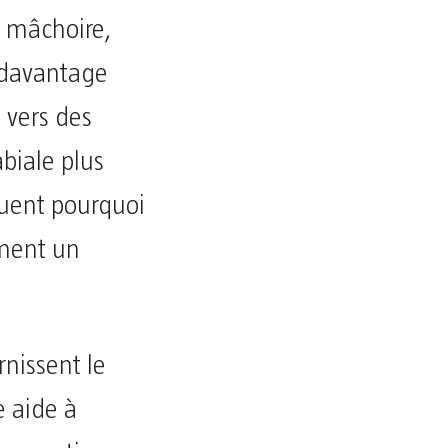
a mâchoire,
e davantage
 vers des
abiale plus
quent pourquoi
ment un
rnissent le
e aide à