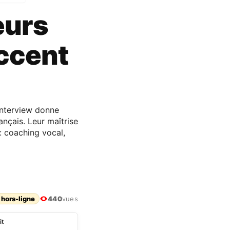
eurs
accent
interview donne
rançais. Leur maîtrise
 : coaching vocal,
 hors-ligne
440
vues
it