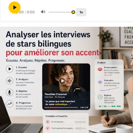
🔊
0:00
/
0:00
1x