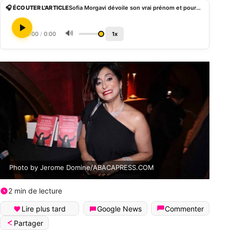
🎧 ÉCOUTER L'ARTICLE
Sofia Morgavi dévoile son vrai prénom et pourquoi elle a changé d’identité
🔊
0:00
/
0:00
1x
Photo by Jerome Domine/ABACAPRESS.COM
2 min de lecture
Lire plus tard
Google News
Commenter
Partager