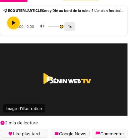
🎧 ÉCOUTER L'ARTICLE
Serey Dié au bord de la ruine ? L’ancien footballeur lance une collecte de fonds
🔊
0:00
/
0:00
1x
Image d'illustration
2 min de lecture
Lire plus tard
Google News
Commenter