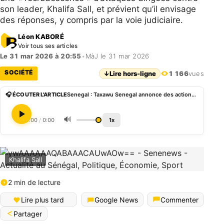
son leader, Khalifa Sall, et prévient qu’il envisage
des réponses, y compris par la voie judiciaire.
Léon KABORÉ
Voir tous ses articles
Le 31 mar 2026 à 20:55
•
MàJ le 31 mar 2026
SOCIÉTÉ
↓
Lire hors-ligne
1 166
vues
🎧 ÉCOUTER L'ARTICLE
Senegal : Taxawu Senegal annonce des actions judiciaires après les attaques contre Khalifa Sall
🔊
0:00
/
0:00
1x
Khalifa Sall
2 min de lecture
Lire plus tard
Google News
Commenter
Partager