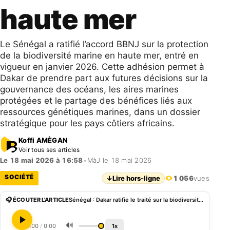
haute mer
Le Sénégal a ratifié l’accord BBNJ sur la protection
de la biodiversité marine en haute mer, entré en
vigueur en janvier 2026. Cette adhésion permet à
Dakar de prendre part aux futures décisions sur la
gouvernance des océans, les aires marines
protégées et le partage des bénéfices liés aux
ressources génétiques marines, dans un dossier
stratégique pour les pays côtiers africains.
Koffi AMÈGAN
Voir tous ses articles
Le 18 mai 2026 à 16:58
•
MàJ le 18 mai 2026
SOCIÉTÉ
↓
Lire hors-ligne
1 056
vues
🎧 ÉCOUTER L'ARTICLE
Sénégal : Dakar ratifie le traité sur la biodiversité en haute mer
🔊
0:00
/
0:00
1x