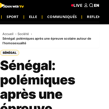
LIVE
EN
SPORT
ELLE
COMMUNIQUÉS
REFLEXION
Accueil
Société
Sénégal: polémiques après une épreuve scolaire autour de
l’homosexualité
SÉNÉGAL
Sénégal:
polémiques
après une
épreuve