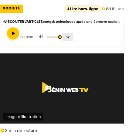
SOCIÉTÉ
↓
Lire hors-ligne
818
vues
🎧 ÉCOUTER L'ARTICLE
Sénégal: polémiques après une épreuve scolaire autour de l’homosexualité
🔊
0:00
/
0:00
1x
Image d'illustration
3 min de lecture