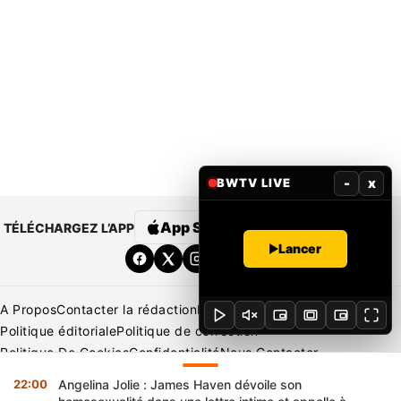
-
x
BWTV LIVE
App Store
Google Play
TÉLÉCHARGEZ L’APP
Lancer
A Propos
Contacter la rédaction
Rédaction
Mentions légales
Politique éditoriale
Politique de correction
Politique De Cookies
Confidentialité
Nous Contacter
Applications
BeNews | France
BeNews | Ivoire
22:00
Angelina Jolie : James Haven dévoile son
Copyright © 2026 BENIN WEB TV | Tous Droits Réservés