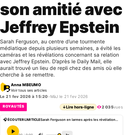
son amitié avec
Jeffrey Epstein
Sarah Ferguson, au centre d’une tourmente
médiatique depuis plusieurs semaines, a évité les
caméras et les révélations concernant sa relation
avec Jeffrey Epstein. D’après le Daily Mail, elle
aurait trouvé un lieu de repli chez des amis où elle
cherche à se remettre.
Anna MBEUMO
Voir tous ses articles
Le 21 fev 2026 à 15:20
•
MàJ le 21 fev 2026
ROYAUTÉS
↓
Lire hors-ligne
2 035
vues
🎧 ÉCOUTER L'ARTICLE
Sarah Ferguson en larmes après les révélations sur son amitié avec Jeffrey Epstein
🔊