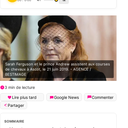
0:00
/
0:00
1x
Sarah Ferguson et le prince Andrew assistent aux courses
de chevaux à Ascot, le 21 juin 2019. - AGENCE /
BESTIMAGE
3 min de lecture
Lire plus tard
Google News
Commenter
Partager
SOMMAIRE