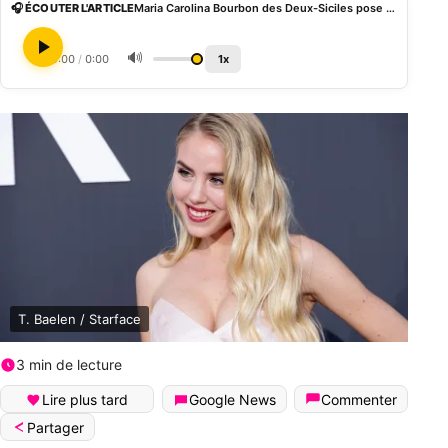
🎧 ÉCOUTER L'ARTICLE
Maria Carolina Bourbon des Deux-Siciles pose avec Kimi Antonelli lors du gala à Monaco
🔊
0:00
/
0:00
1x
T. Baelen / Starface
3 min de lecture
Lire plus tard
Google News
Commenter
Partager