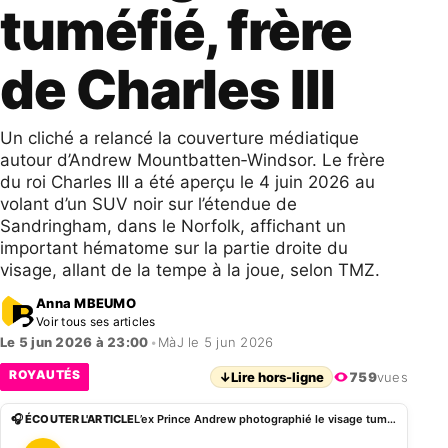
tuméfié, frère
de Charles III
Un cliché a relancé la couverture médiatique
autour d’Andrew Mountbatten‑Windsor. Le frère
du roi Charles III a été aperçu le 4 juin 2026 au
volant d’un SUV noir sur l’étendue de
Sandringham, dans le Norfolk, affichant un
important hématome sur la partie droite du
visage, allant de la tempe à la joue, selon TMZ.
Anna MBEUMO
Voir tous ses articles
Le 5 jun 2026 à 23:00
•
MàJ le 5 jun 2026
ROYAUTÉS
↓
Lire hors-ligne
759
vues
🎧 ÉCOUTER L'ARTICLE
L’ex Prince Andrew photographié le visage tuméfié, frère de Charles III