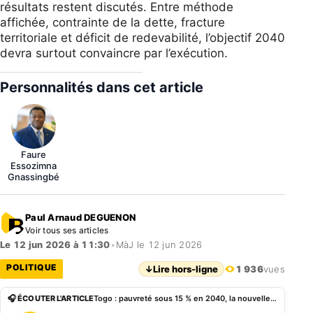
résultats restent discutés. Entre méthode
affichée, contrainte de la dette, fracture
territoriale et déficit de redevabilité, l’objectif 2040
devra surtout convaincre par l’exécution.
Personnalités dans cet article
Faure
Essozimna
Gnassingbé
Paul Arnaud DEGUENON
Voir tous ses articles
Le 12 jun 2026 à 11:30
•
MàJ le 12 jun 2026
POLITIQUE
↓
Lire hors-ligne
1 936
vues
🎧 ÉCOUTER L'ARTICLE
Togo : pauvreté sous 15 % en 2040, la nouvelle promesse de Faure Gnassingbé interroge