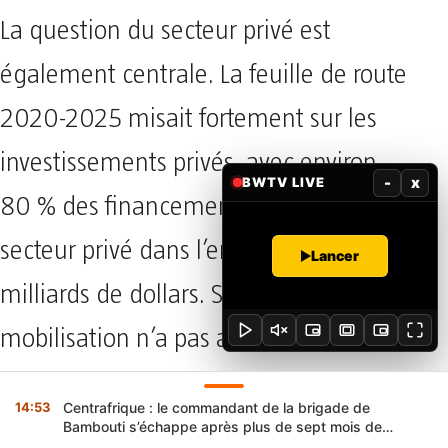
La question du secteur privé est
également centrale. La feuille de route
2020-2025 misait fortement sur les
investissements privés, avec environ
-
x
BWTV LIVE
80 % des financements attendus du
secteur privé dans l’enveloppe de 4,4
Lancer
milliards de dollars. Si cette
mobilisation n’a pas atteint les
résultats escomptés lors du cycle
14:53
Centrafrique : le commandant de la brigade de
précédent, la nouvelle stratégie devra
Bambouti s’échappe après plus de sept mois de
captivité