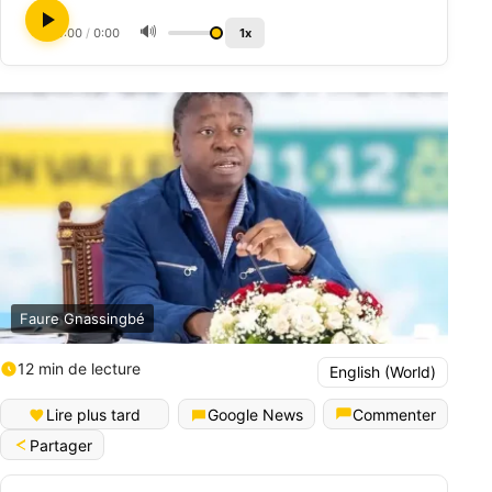
🔊
0:00
/
0:00
1x
Faure Gnassingbé
12 min de lecture
English (World)
Lire plus tard
Google News
Commenter
Partager