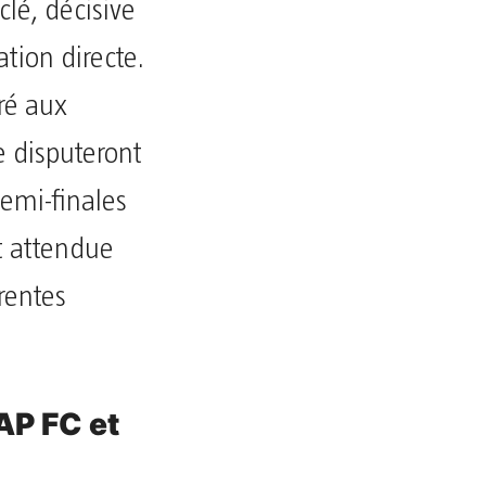
lé, décisive
ation directe.
ré aux
e disputeront
demi-finales
t attendue
érentes
AP FC et