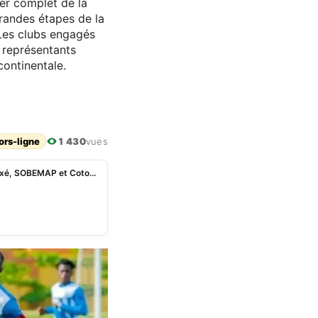
ier complet de la
grandes étapes de la
Les clubs engagés
 représentants
ontinentale.
ors-ligne
1 430
vues
Saison 2026-2027 des interclubs CAF: calendrier fixé, SOBEMAP et Coton FC fixés sur leur feuille de route