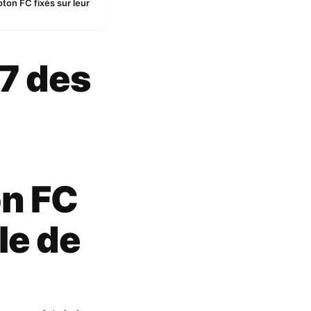
ton FC fixés sur leur
7 des
n FC
lle de