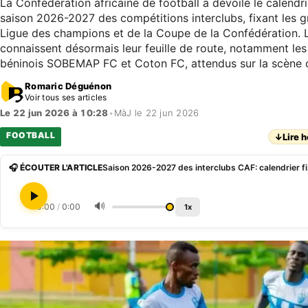
La Confédération africaine de football a dévoilé le calendr
saison 2026-2027 des compétitions interclubs, fixant les 
Ligue des champions et de la Coupe de la Confédération. 
connaissent désormais leur feuille de route, notamment les
béninois SOBEMAP FC et Coton FC, attendus sur la scène c
Romaric Déguénon
Voir tous ses articles
Le 22 jun 2026 à 10:28
•
MàJ le 22 jun 2026
FOOTBALL
↓
Lire h
🎧 ÉCOUTER L'ARTICLE
🔊
0:00
/
0:00
1x