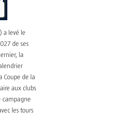
 a levé le
2027 de ses
ernier, la
alendrier
a Coupe de la
laire aux clubs
lle campagne
vec les tours