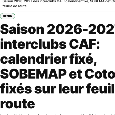
Saison 2026-2027 des interclubs CAF: calendrier fixé, SOBEMAP et Co
feuille de route
BÉNIN
Saison 2026-202
interclubs CAF:
calendrier fixé,
SOBEMAP et Coto
fixés sur leur feui
route