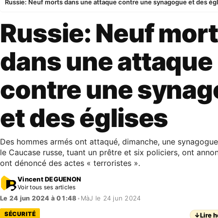
Russie: Neuf morts dans une attaque contre une synagogue et des égl
Russie: Neuf mor
dans une attaque
contre une syna
et des églises
Des hommes armés ont attaqué, dimanche, une synagogue 
le Caucase russe, tuant un prêtre et six policiers, ont annon
ont dénoncé des actes « terroristes ».
Vincent DEGUENON
Voir tous ses articles
Le 24 jun 2024 à 01:48
•
MàJ le 24 jun 2024
SÉCURITÉ
↓
Lire h