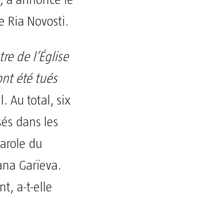
, a annoncé le
e Ria Novosti.
re de l’Église
ont été tués
l. Au total, six
sés dans les
parole du
ana Garïeva.
t, a-t-elle