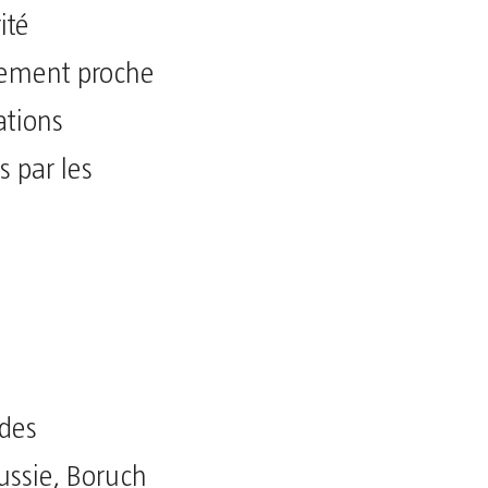
ité
lement proche
ations
s par les
 des
ussie, Boruch