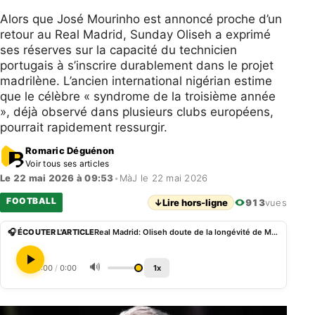
Alors que José Mourinho est annoncé proche d’un
retour au Real Madrid, Sunday Oliseh a exprimé
ses réserves sur la capacité du technicien
portugais à s’inscrire durablement dans le projet
madrilène. L’ancien international nigérian estime
que le célèbre « syndrome de la troisième année
», déjà observé dans plusieurs clubs européens,
pourrait rapidement ressurgir.
Romaric Déguénon
Voir tous ses articles
Le 22 mai 2026 à 09:53
•
MàJ le 22 mai 2026
FOOTBALL
↓
Lire hors-ligne
913
vues
🎧 ÉCOUTER L'ARTICLE
Real Madrid: Oliseh doute de la longévité de Mourinho
🔊
0:00
/
0:00
1x