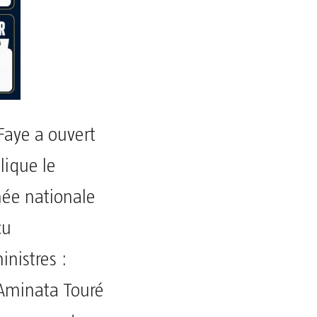
Faye a ouvert
lique le
née nationale
çu
nistres :
Aminata Touré