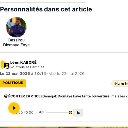
Personnalités dans cet article
Bassirou
Diomaye Faye
Léon KABORÉ
Voir tous ses articles
Le 22 mai 2026 à 10:14
•
MàJ le 22 mai 2026
POLITIQUE
↓
Lire h
🎧 ÉCOUTER L'ARTICLE
Sénégal: Diomaye Faye tente l’ouverture, mais les 
🔊
0:00
/
0:00
1x