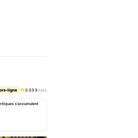
ors-ligne
2 233
vues
critiques s’accumulent