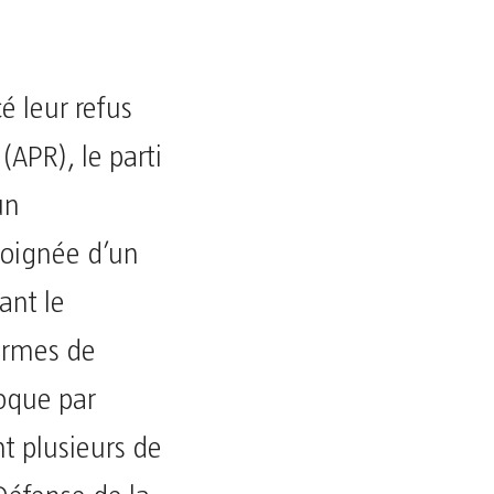
é leur refus
 (APR), le parti
un
oignée d’un
ant le
termes de
voque par
nt plusieurs de