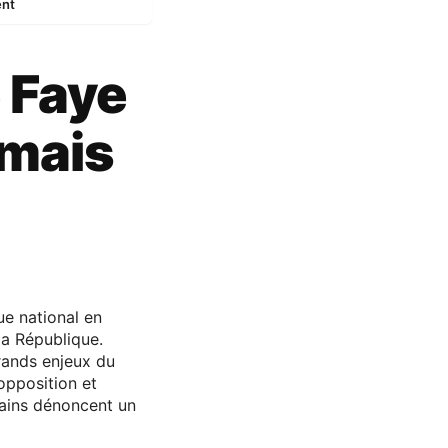
ent
 Faye
 mais
ue national en
la République.
rands enjeux du
’opposition et
tains dénoncent un