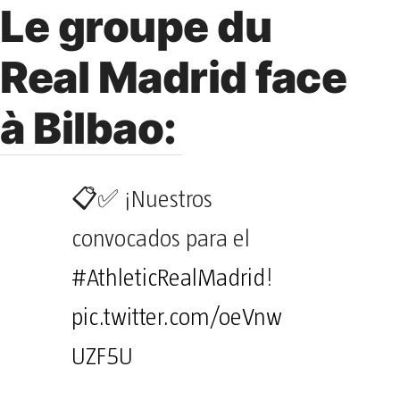
Le groupe du
Real Madrid face
à Bilbao:
📋✅ ¡Nuestros
convocados para el
#AthleticRealMadrid
!
pic.twitter.com/oeVnw
UZF5U