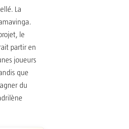
ellé. La
Camavinga.
ojet, le
ait partir en
eunes joueurs
tandis que
gagner du
adrilène