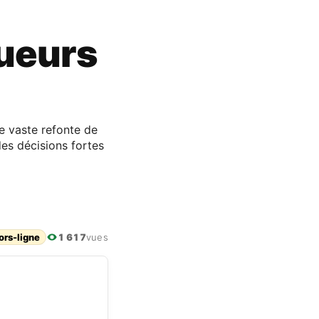
oueurs
ne vaste refonte de
des décisions fortes
ors-ligne
1 617
vues