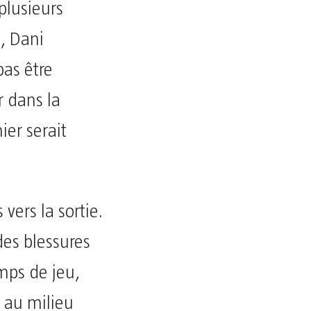
plusieurs
a, Dani
pas être
 dans la
ier serait
ers la sortie.
des blessures
emps de jeu,
t au milieu