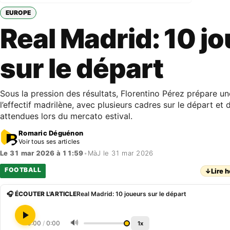
EUROPE
Real Madrid: 10 j
sur le départ
Sous la pression des résultats, Florentino Pérez prépare u
l’effectif madrilène, avec plusieurs cadres sur le départ et 
attendues lors du mercato estival.
Romaric Déguénon
Voir tous ses articles
Le 31 mar 2026 à 11:59
•
MàJ le 31 mar 2026
FOOTBALL
↓
Lire h
🎧 ÉCOUTER L'ARTICLE
Real Madrid: 10 joueurs sur le départ
🔊
0:00
/
0:00
1x