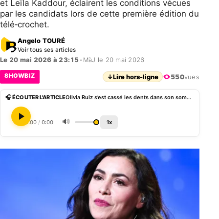
et Leïla Kaddour, éclairent les conditions vécues
par les candidats lors de cette première édition du
télé‑crochet.
Angelo TOURÉ
Voir tous ses articles
Le 20 mai 2026 à 23:15
•
MàJ le 20 mai 2026
SHOWBIZ
↓
Lire hors-ligne
550
vues
🎧 ÉCOUTER L'ARTICLE
Olivia Ruiz s’est cassé les dents dans son sommeil après sa participation à la Star Academy
🔊
0:00
/
0:00
1x