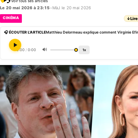
Voir tous ses articles
Le 20 mai 2026 à 23:15
•
MàJ le 20 mai 2026
CINÉMA
↓
Lire
🎧 ÉCOUTER L'ARTICLE
🔊
0:00
/
0:00
1x