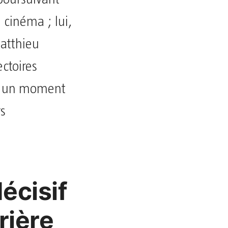
e cinéma ; lui,
Matthieu
ctoires
s à un moment
rs
écisif
rière