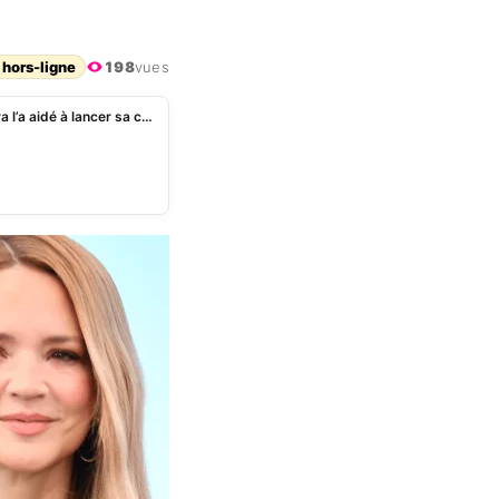
 hors-ligne
198
vues
Matthieu Delormeau explique comment Virginie Efira l’a aidé à lancer sa carrière