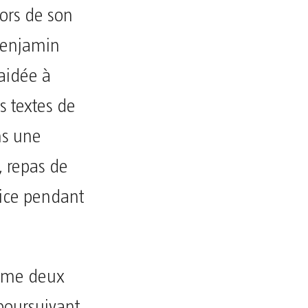
lors de son
 Benjamin
 aidée à
es textes de
ns une
, repas de
rice pendant
omme deux
poursuivant