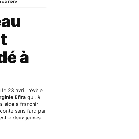
 carrière
eau
t
idé à
le 23 avril, révèle
rginie Efira
qui, à
’a aidé à franchir
aconté sans fard par
 entre deux jeunes