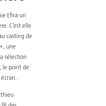
ie Efira un
e. C’est elle
 au casting de
+, une
a sélection
 le point de
 écran.
tthieu
fil des