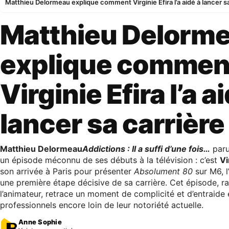
Matthieu Delormeau explique comment Virginie Efira l’a aidé à lancer sa
Matthieu Delorm
explique commen
Virginie Efira l’a a
lancer sa carrière
Matthieu Delormeau
Addictions : Il a suffi d’une fois…
paru 
un épisode méconnu de ses débuts à la télévision : c’est
Vi
son arrivée à Paris pour présenter
Absolument 80
sur M6, l
une première étape décisive de sa carrière. Cet épisode, r
l’animateur, retrace un moment de complicité et d’entraide
professionnels encore loin de leur notoriété actuelle.
Anne Sophie