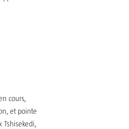
en cours,
n, et pointe
x Tshisekedi,