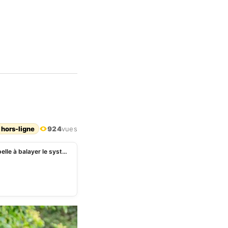
 hors-ligne
924
vues
RDC : Joseph Kabila critique Félix Tshisekedi et appelle à balayer le système