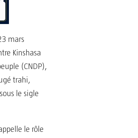
 23 mars
ntre Kinshasa
 peuple (CNDP),
ugé trahi,
us le sigle
appelle le rôle