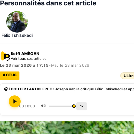
Personnalités dans cet article
Félix Tshisekedi
Koffi AMÈGAN
Voir tous ses articles
Le 23 mar 2026 à 17:15
•
MàJ le 23 mar 2026
ACTUS
↓
Lire
🎧 ÉCOUTER L'ARTICLE
🔊
0:00
/
0:00
1x