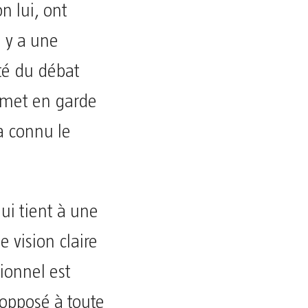
n lui, ont
l y a une
ité du débat
t met en garde
a connu le
ui tient à une
 vision claire
tionnel est
opposé à toute