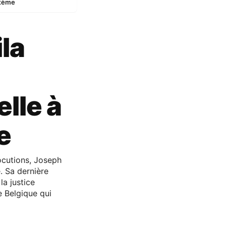
stème
la
lle à
e
ocutions, Joseph
e. Sa dernière
la justice
e Belgique qui