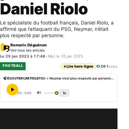
Daniel Riolo
Le spécialiste du football français, Daniel Riolo, a
affirmé que l’attaquant du PSG, Neymar, n’était
plus respecté par personne.
Romaric Déguénon
Voir tous ses articles
Le 25 jan 2023 à 17:48
•
MàJ le 25 jan 2023
FOOTBALL
↓
Lire hors-ligne
261
vues
🎧 ÉCOUTER L'ARTICLE
PSG: « Neymar n’est plus respecté par personne », Daniel Riolo
🔊
0:00
/
0:00
1x