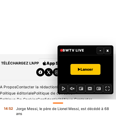
-
x
BWTV LIVE
App Store
Google Play
TÉLÉCHARGEZ L’APP
Lancer
A Propos
Contacter la rédaction
Rédaction
Mentions légales
Politique éditoriale
Politique de correction
Politique De Cookies
Confidentialité
Nous Contacter
Applications
BeNews | France
BeNews | Ivoire
14:52
Jorge Messi, le père de Lionel Messi, est décédé à 68
Copyright © 2026 BENIN WEB TV | Tous Droits Réservés
ans